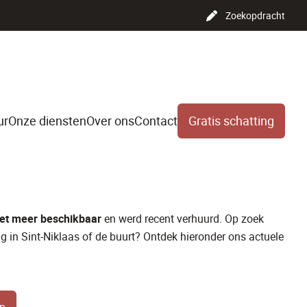
Zoekopdracht
ur
Onze diensten
Over ons
Contact
Gratis schatting
l
iet meer beschikbaar
en werd recent verhuurd. Op zoek
g in Sint-Niklaas of de buurt? Ontdek hieronder ons actuele