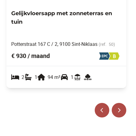
Gelijkvloersapp met zonneterras en
tuin
Potterstraat 167 C / 2, 9100 Sint-Niklaas
(ref.
50
)
€ 930 / maand
2
1
94
m²
1