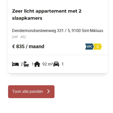
Zeer licht appartement met 2
slaapkamers
Dendermondsesteenweg 331 / 5, 9100 Sint-Niklaas
(ref.
45
)
€ 835 / maand
2
1
92
m²
1
Toon alle panden