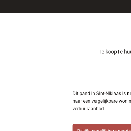
Te koop
Te hu
Commerciee
Dit pand in Sint-Niklaas is
n
naar een vergelijkbare wonin
verhuuraanbod.