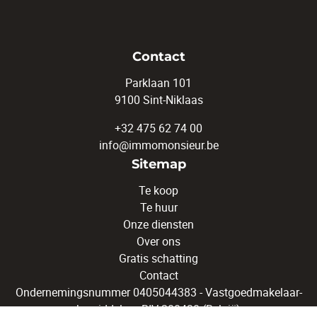
Contact
Parklaan 101
9100 Sint-Niklaas
+32 475 62 74 00
info@immomonsieur.be
Sitemap
Te koop
Te huur
Onze diensten
Over ons
Gratis schatting
Contact
Ondernemingsnummer 0405044383 - Vastgoedmakelaar-
bemiddelaar BIV 200430 (België)