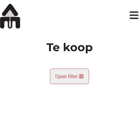
Ga naar hoofdinhoud
Te koop
Open filter
Gemeente
Kaartweergave
Type
Zoekopdracht
Sorteer op