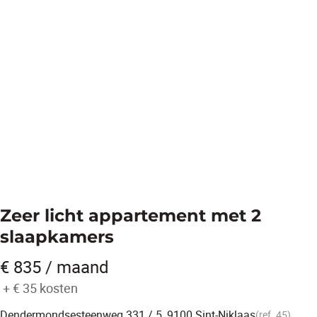
Zeer licht appartement met 2
slaapkamers
€ 835 / maand
+
€ 35
kosten
Dendermondsesteenweg 331 / 5, 9100 Sint-Niklaas
(ref.
45
)