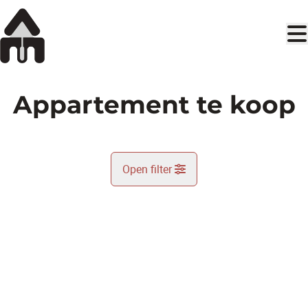
Ga naar hoofdinhoud
Appartement te koop
Open filter
Gemeente
Kaartweergave
Type
Appartement
Remove
Zoekopdracht
Sorteer op