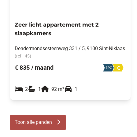
Zeer licht appartement met 2
slaapkamers
Dendermondsesteenweg 331 / 5, 9100 Sint-Niklaas
(ref.
45
)
€ 835 / maand
2
1
92
m²
1
Toon alle panden