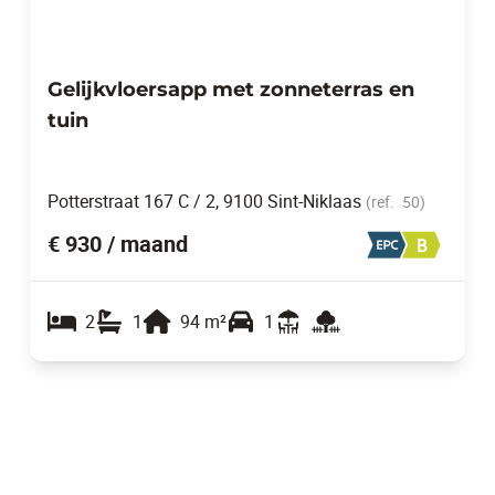
Gelijkvloersapp met zonneterras en
tuin
Potterstraat 167 C / 2, 9100 Sint-Niklaas
(ref.
50
)
€ 930 / maand
2
1
94
m²
1