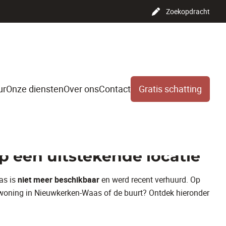
Zoekopdracht
ur
Onze diensten
Over ons
Contact
Gratis schatting
partement met terras en
 een uitstekende locatie
as is
niet meer beschikbaar
en werd recent verhuurd. Op
 woning in Nieuwkerken-Waas of de buurt? Ontdek hieronder