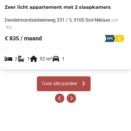
Zeer licht appartement met 2 slaapkamers
Dendermondsesteenweg 331 / 5, 9100 Sint-Niklaas
(ref.
45
)
€ 835 / maand
2
1
92
m²
1
Toon alle panden