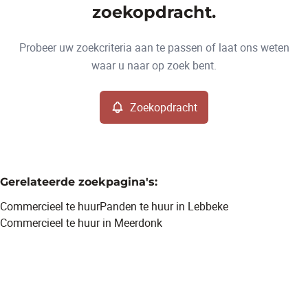
Type
zoekopdracht.
Commercieel
Zoekopdracht
Sorteer op
Remove
Probeer uw zoekcriteria aan te passen of laat ons weten
waar u naar op zoek bent.
Meer criteria
Zoekopdracht
Min. budget
Gerelateerde zoekpagina's
:
Max. budget
Commercieel te huur
Panden te huur in Lebbeke
Commercieel te huur in Meerdonk
Zoeken