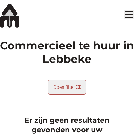
Ga naar hoofdinhoud
Commercieel te huur in
Lebbeke
Open filter
Gemeente
Lebbeke (9280)
Er zijn geen resultaten
Remove
Kaartweergave
gevonden voor uw