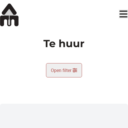
Ga naar hoofdinhoud
Te huur
Open filter
Gemeente
Lijstweergave
Type
Zoekopdracht
Sorteer op