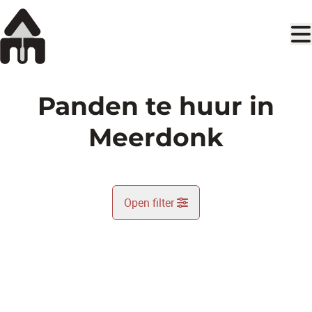
Ga naar hoofdinhoud
Panden te huur in
Meerdonk
Open filter
Gemeente
Meerdonk (9170)
Remove
Kaartweergave