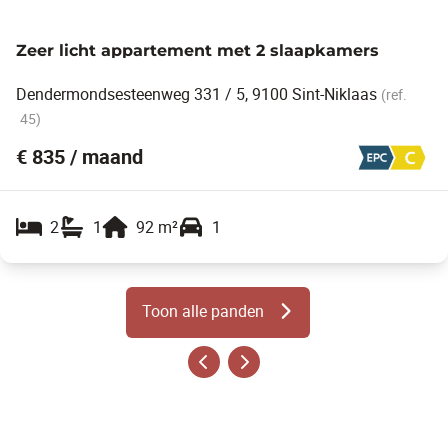
Zeer licht appartement met 2 slaapkamers
Dendermondsesteenweg 331 / 5, 9100 Sint-Niklaas
(ref.
45
)
€ 835 / maand
2
1
92
m²
1
Toon alle panden