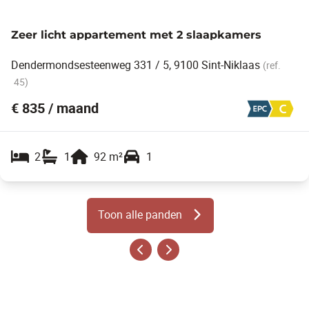
Zeer licht appartement met 2 slaapkamers
Dendermondsesteenweg 331 / 5, 9100 Sint-Niklaas
(ref.
45
)
€ 835 / maand
2
1
92
m²
1
Toon alle panden