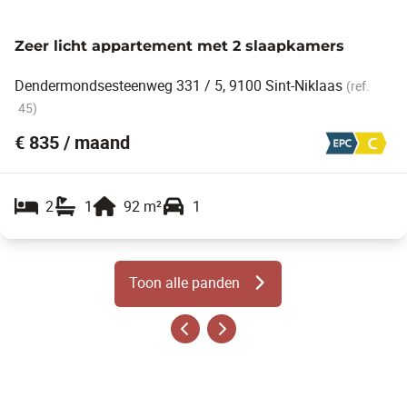
Zeer licht appartement met 2 slaapkamers
Dendermondsesteenweg 331 / 5, 9100 Sint-Niklaas
(ref.
45
)
€ 835 / maand
2
1
92
m²
1
Toon alle panden