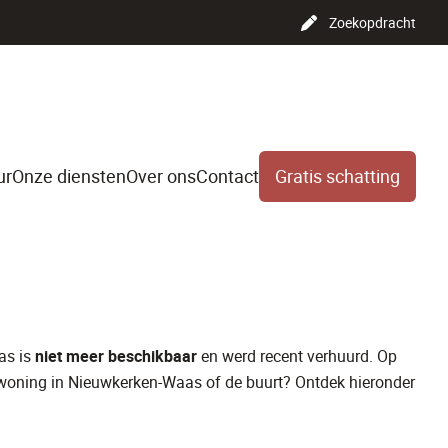
Zoekopdracht
ur
Onze diensten
Over ons
Contact
Gratis schatting
lijkvloersappartement van
as is
niet meer beschikbaar
en werd recent verhuurd. Op
 woning in Nieuwkerken-Waas of de buurt? Ontdek hieronder