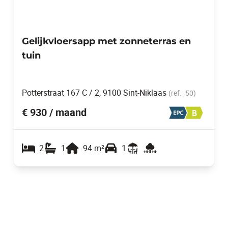
Gelijkvloersapp met zonneterras en
tuin
Potterstraat 167 C / 2, 9100 Sint-Niklaas
(ref.
50
)
€ 930 / maand
2
1
94
m²
1