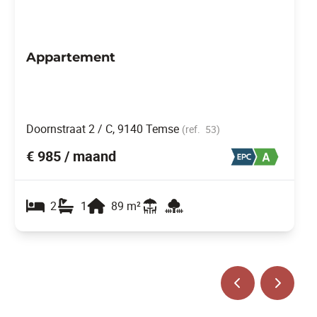
Appartement
Doornstraat 2 / C, 9140 Temse
(ref.
53
)
€ 985 / maand
2
1
89
m²