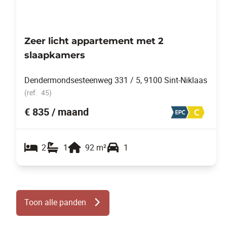
Zeer licht appartement met 2
slaapkamers
Dendermondsesteenweg 331 / 5, 9100 Sint-Niklaas
(ref.
45
)
€ 835 / maand
2
1
92
m²
1
Toon alle panden